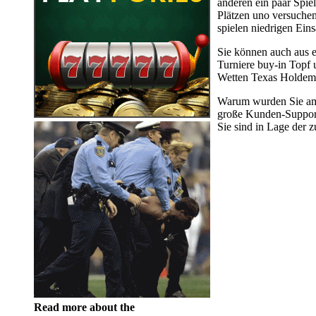
anderen ein paar Spie
Plätzen uno versuchen 
spielen niedrigen Eins
Sie können auch aus e
Turniere buy-in Topf 
Wetten Texas Holdem a
Warum wurden Sie am T
große Kunden-Support.
Sie sind in Lage der z
Read more about the