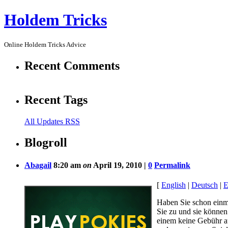
Holdem Tricks
Online Holdem Tricks Advice
Recent Comments
Recent Tags
All Updates RSS
Blogroll
Abagail
8:20 am
on
April 19, 2010 |
0
Permalink
[
English
|
Deutsch
|
E
Haben Sie schon einm
Sie zu und sie können
einem keine Gebühr au