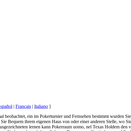
spañol
|
Français
|
Italiano
]
al beobachtet, ein im Pokerturnier und Fernsehen bestimmt wurden Si
 Sie Bequem ihrem eigenen Haus von oder einer anderen Stelle, wo Sie
sgezeichneten lernen kann Pokerraum uomo, nel Texas Holdem den von 