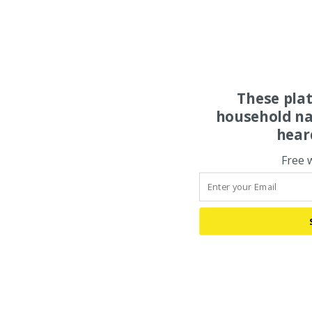
These pla
household na
hear
Free 