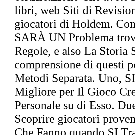
libri, web Siti di Revisio
giocatori di Holdem. Con 
SARÀ UN Problema trovar
Regole, e also La Storia 
comprensione di questi po
Metodi Separata. Uno, S
Migliore per Il Gioco Cr
Personale su di Esso. Du
Scoprire giocatori prove
Che Fanno quando SI Trat