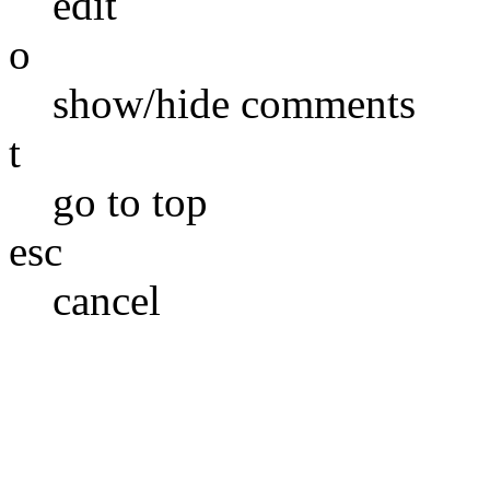
edit
o
show/hide comments
t
go to top
esc
cancel