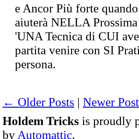
e Ancor Più forte quand
aiuterà NELLA Prossima pa
'UNA Tecnica di CUI ave
partita venire con SI Pra
persona.
← Older Posts
|
Newer Pos
Holdem Tricks
is proudly
by
Automattic
.