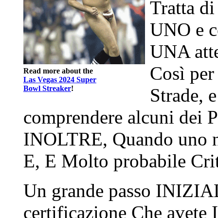
Tratta d
UNO e co
UNA atte
Così per
Read more about the
Las Vegas 2024 Super
Bowl Streaker
!
Strade,
comprendere alcuni dei P
INOLTRE, Quando uno no
E, E Molto probabile Crit
Un grande passo INIZIAL
certificazione Che avete