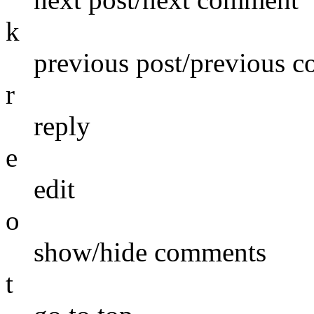
k
previous post/previous 
r
reply
e
edit
o
show/hide comments
t