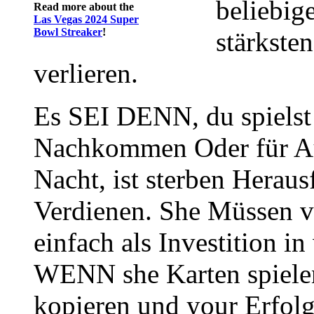
beliebig
Read more about the
Las Vegas 2024 Super
Bowl Streaker
!
stärkste
verlieren.
Es SEI DENN, du spielst
Nachkommen Oder für Au
Nacht, ist sterben Heraus
Verdienen. She Müssen vi
einfach als Investition i
WENN she Karten spiel
kopieren und your Erfolge