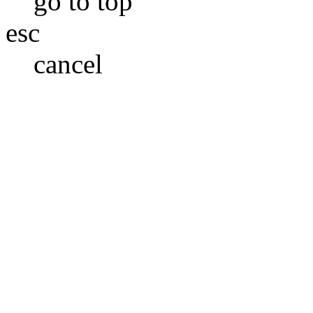
go to top
esc
cancel