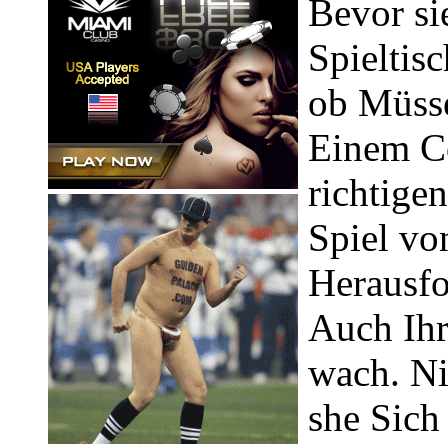
Bevor si
Spieltis
ob Müsse
Einem C
richtige
Spiel vo
Herausfo
Auch Ihr
wach. Ni
she Sich