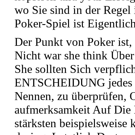
wo Sie sind in der Regel
Poker-Spiel ist Eigentli
Der Punkt von Poker ist,
Nicht war she think Über 
She sollten Sich verpflich
ENTSCHEIDUNG jedes Ma
Nennen, zu überprüfen, 
aufmerksamkeit Auf Die
stärksten beispielsweise