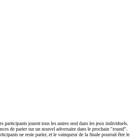
 participants jouent tous les autres seul dans les jeux individuels.
ances de parier sur un nouvel adversaire dans le prochain "round".
cipants ne reste parier, et le vainqueur de la finale pourrait être le