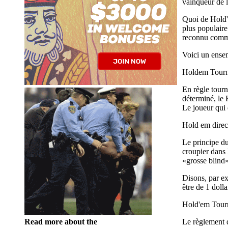
vainqueur de l
Quoi de Hold'e
plus populaire
reconnu comm
Voici un ense
Holdem Tourno
En règle tourn
déterminé, le 
Le joueur qui 
Hold em direct
Le principe du
croupier dans 
«grosse blind
Disons, par ex
être de 1 dolla
Hold'em Tourn
Read more about the
Le règlement d