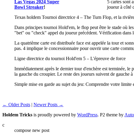
Las Vegas 2024 Super
5 cartes sont 
Bowl Streaker
!
joueur à côté 
Texas holdem Tournoi directrice 4 – The Turn Flop, et la rivièr
Dans principes tournoi Hold'em, le flop peut être le stade où les
"bet" ou "check" appel du joueur précédent. Vérification dans les
La quatrième carte est distribuée face est appelée la tour et so
pas. 4 implique le concessionnaire pour ouvrir une carte commun
Ligne directrice du tournoi Hold'em 5 – L'épreuve de force
Immédiatement après le dernier tour d'enchère est terminée, le 
la gauche du croupier. Le reste des joueurs suivent de gauche à 
Simple mise en garde au sujet du jeu: Comprendre votre limite e
← Older Posts
|
Newer Posts →
Holdem Tricks
is proudly powered by
WordPress
. P2 theme by
Auto
c
compose new post